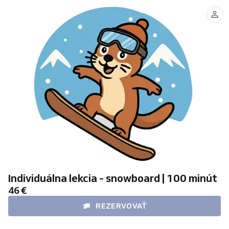
Búry
Haverla
Michal
Filip
Individuálna lekcia - snowboard | 100 minút
46 €
REZERVOVAŤ