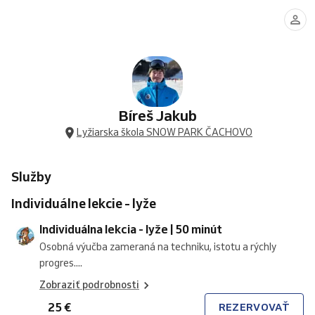
lekcia
lekcia
lekcia
lekcia
lekcia
lekcia
lekcia
lekcia
-
-
-
-
-
-
-
-
lyže
lyže
lyže
lyže
lyže
lyže
lyže
lyže
|
|
|
|
|
|
|
|
50
100
150
2
2
3
3
4
minút
minút
minút
osoby
osoby
osoby
osoby
osoby
|
|
|
|
|
50
100
50
100
50
minút
minút
minút
minút
minút
Bíreš Jakub
Lyžiarska škola SNOW PARK ČACHOVO
Služby
Individuálne lekcie - lyže
Individuálna lekcia - lyže | 50 minút
Osobná výučba zameraná na techniku, istotu a rýchly
progres....
Zobraziť podrobnosti
25 €
REZERVOVAŤ