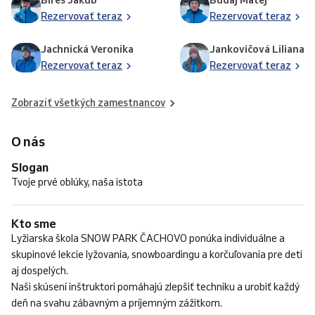
Bíreš Jakub
Budaj Matej
Rezervovať teraz
Rezervovať teraz
Jachnická Veronika
Jankovičová Liliana
Rezervovať teraz
Rezervovať teraz
Zobraziť všetkých zamestnancov
O nás
Slogan
Tvoje prvé oblúky, naša istota
Kto sme
Lyžiarska škola SNOW PARK ČACHOVO ponúka individuálne a
skupinové lekcie lyžovania, snowboardingu a korčuľovania pre deti
aj dospelých.
Naši skúsení inštruktori pomáhajú zlepšiť techniku a urobiť každý
deň na svahu zábavným a príjemným zážitkom.