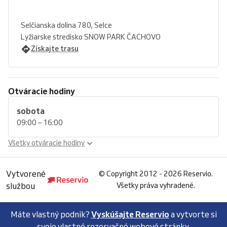
Selčianska dolina 780, Selce
Lyžiarske stredisko SNOW PARK ČACHOVO
Získajte trasu
Otváracie hodiny
sobota
09:00 – 16:00
Všetky otváracie hodiny
Vytvorené
©
Copyright 2012 - 2026 Reservio.
službou
Všetky práva vyhradené.
Máte vlastný podnik?
Vyskúšajte Reservio
a vytvorte si
svoje vlastné rezervačné webové stránky.