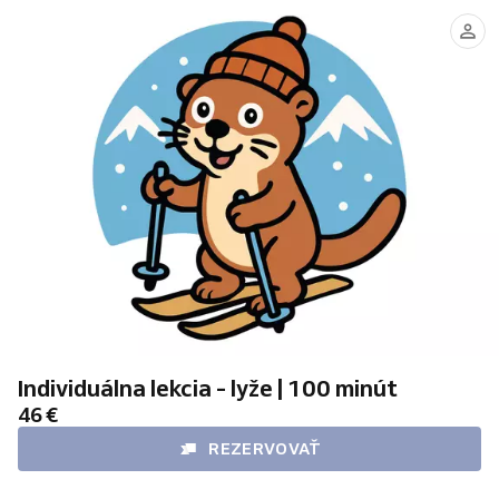
Bíreš
Jachnická
Budaj
Jankovičová
Jakub
Veronika
Matej
Liliana
Individuálna lekcia - lyže | 100 minút
46 €
REZERVOVAŤ